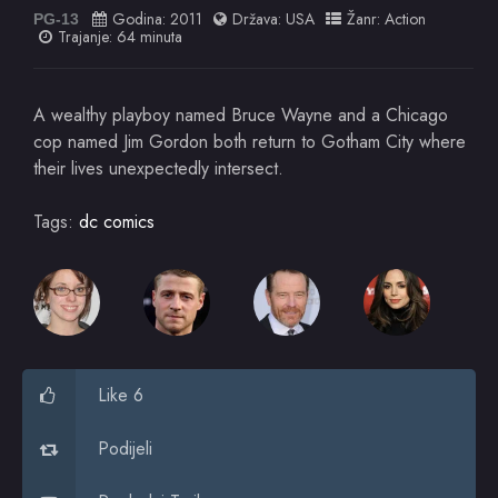
Godina:
2011
Država:
USA
Žanr:
Action
PG-13
Trajanje: 64 minuta
A wealthy playboy named Bruce Wayne and a Chicago
cop named Jim Gordon both return to Gotham City where
their lives unexpectedly intersect.
Tags:
dc comics
Like 6
Podijeli