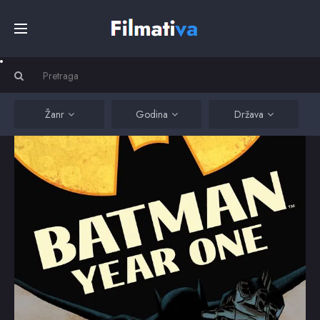
Početna
Filmovi
Žanr
Godina
Država
Serije
Kino
Top