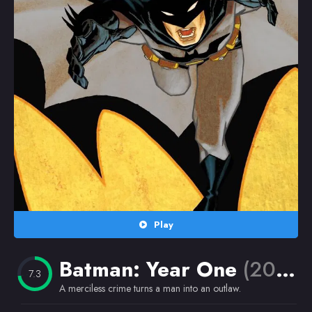
Random
Omiljeni
Play
Batman: Year One
(2011)
7.3
A merciless crime turns a man into an outlaw.