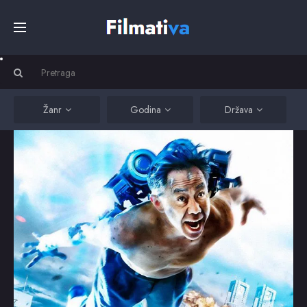
Početna
Filmovi
Žanr
Godina
Država
Serije
Kino
Top