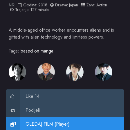
Godina:
2018
Država:
Japan
Žanr:
Action
NR
Trajanje: 127 minuta
A middle-aged office worker encounters aliens and is
gifted with alien technology and limitless powers.
Tags:
based on manga
Like 14
Podijeli
GLEDAJ FILM (Player)