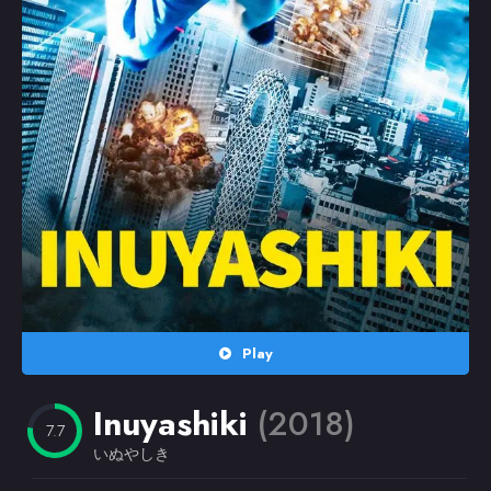
Random
Omiljeni
Play
Inuyashiki
(2018)
7.7
いぬやしき