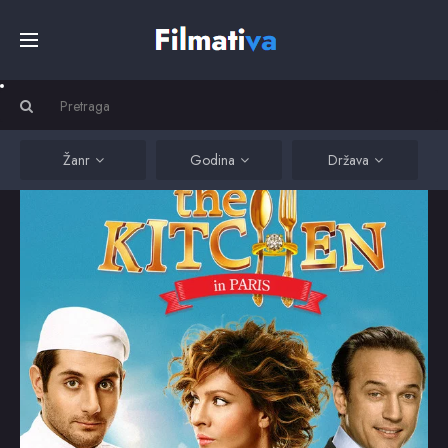
Početna
Filmovi
Žanr
Godina
Država
Serije
Kino
Top