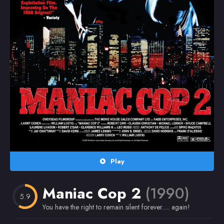
Random
Omiljeni
Play
Maniac Cop 2
(1990)
5.9
You have the right to remain silent forever..... again!