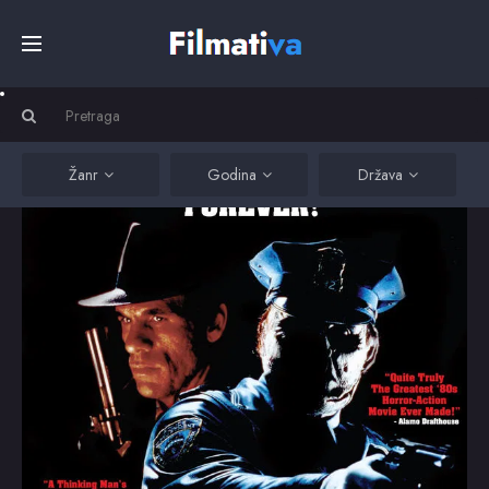
Početna
Filmovi
Žanr
Godina
Država
Serije
Kino
Top