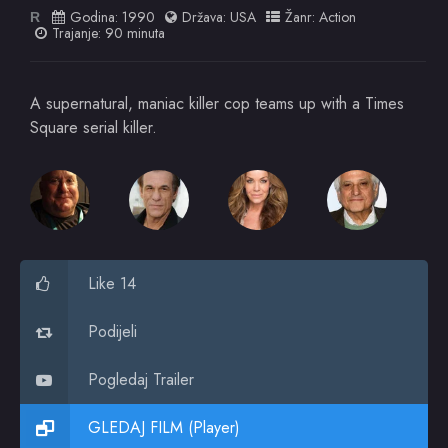
Godina:
1990
Država:
USA
Žanr:
Action
R
Trajanje: 90 minuta
A supernatural, maniac killer cop teams up with a Times
Square serial killer.
Like 14
Podijeli
Pogledaj Trailer
GLEDAJ FILM (Player)