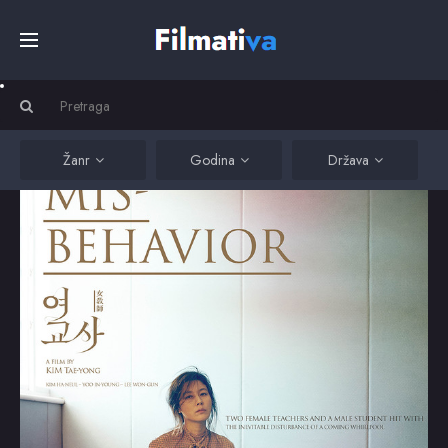
Početna
Filmovi
Žanr
Godina
Država
Serije
Kino
Top