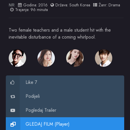
Godina:
2016
Država:
South Korea
Žanr:
Drama
NR
Trajanje: 96 minuta
Two female teachers and a male student hit with the
inevitable disturbance of a coming whirlpool.
Like 7
Podijeli
Pogledaj Trailer
GLEDAJ FILM (Player)