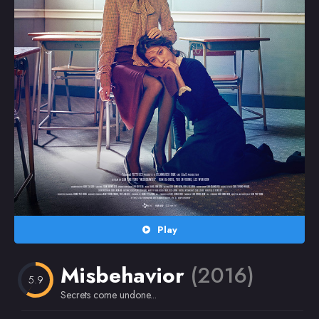
Random
Omiljeni
Play
Misbehavior
(2016)
5.9
Secrets come undone...