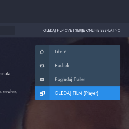
GLEDAJ FILMOVE I SERIJE ONLINE BESPLATNO
Like 6
Podijeli
minuta
Pogledaj Trailer
s evolve,
GLEDAJ FILM (Player)
 Valdez