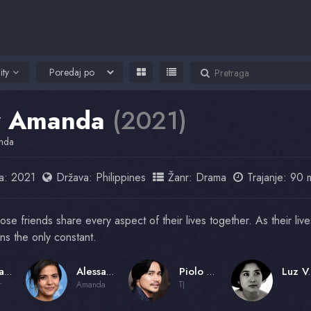
ity
 Amanda
(2021)
nda
a:
2021
Država:
Philippines
Žanr:
Drama
Trajanje: 90 
ose friends share every aspect of their lives together. As their live
ns the only constant.
Alessandra de Rossi
Alessandra de Rossi
Piolo Pascual
Luz
r
Amanda
TJ