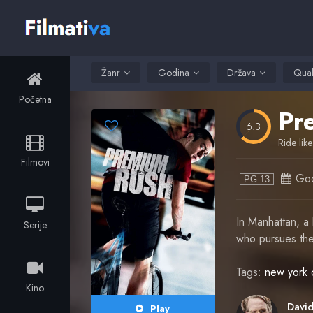
Žanr
Godina
Država
Qual
Početna
Pr
6.3
Ride like
Filmovi
God
PG-13
In Manhattan, a 
Serije
who pursues the 
Tags:
new york c
Kino
Play