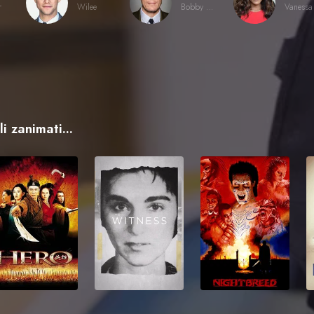
r
Wilee
Bobby Monday
Vanessa
i zanimati...