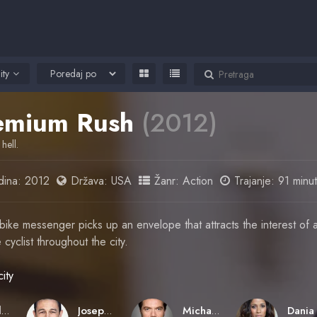
ity
emium Rush
(2012)
 hell.
ina:
2012
Država:
USA
Žanr:
Action
Trajanje: 91 minu
bike messenger picks up an envelope that attracts the interest of a
cyclist throughout the city.
ity
David Koepp
Joseph Gordon-Levitt
Michael Shannon