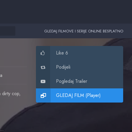
GLEDAJ FILMOVE I SERIJE ONLINE BESPLATNO
Like 6
Podijeli
ta
Pogledaj Trailer
 dirty cop,
GLEDAJ FILM (Player)
Dania Ramirez