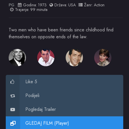
Godina:
1973
Država:
USA
Žanr:
Action
PG
Trajanje: 99 minuta
Two men who have been friends since childhood find
themselves on opposite ends of the law.
Like 5
Podijeli
Pogledaj Trailer
GLEDAJ FILM (Player)