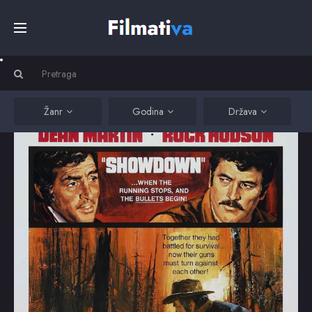
Početna
Filmovi
Žanr
Godina
Država
Serije
Kino
Top