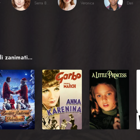
r
Sierra Burgess
Veronica
Dan
i zanimati...