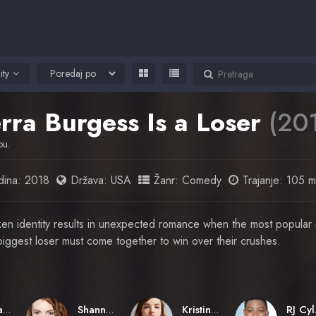
ity
erra Burgess Is a Loser
(20
ou.
ina:
2018
Država:
USA
Žanr:
Comedy
Trajanje: 105 m
en identity results in unexpected romance when the most popular gi
iggest loser must come together to win over their crushes.
Ian Samuels
Shannon Purser
Kristine Froseth
R