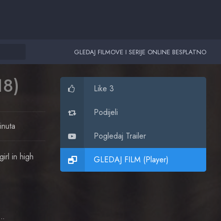
GLEDAJ FILMOVE I SERIJE ONLINE BESPLATNO
18)
Like 3
Podijeli
inuta
Pogledaj Trailer
rl in high
GLEDAJ FILM (Player)
J Cyler