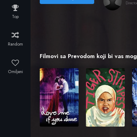
Directo
Top
Random
Filmovi sa Prevodom koji bi vas mogl
Omiljeni