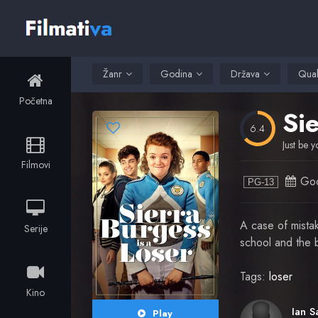
Žanr
Godina
Država
Qual
Početna
Si
6.4
Just be y
Filmovi
God
PG-13
A case of mistak
Serije
school and the b
Tags:
loser
Kino
Play