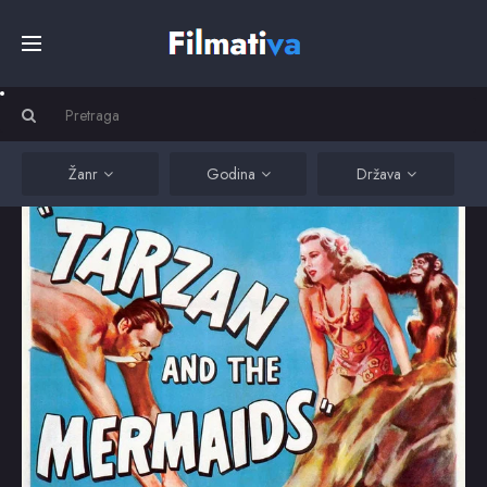
Početna
Filmovi
Žanr
Godina
Država
Serije
Kino
Top