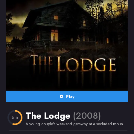
Random
Omiljeni
Play
The Lodge
(2008)
5.6
A young couple's weekend getaway at a secluded mountain ran