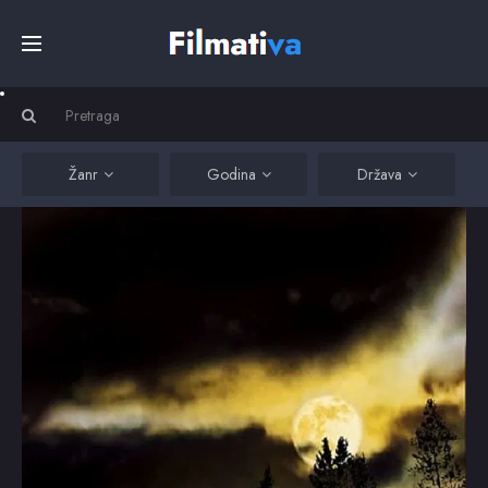
Početna
Filmovi
Žanr
Godina
Država
Serije
Kino
Top