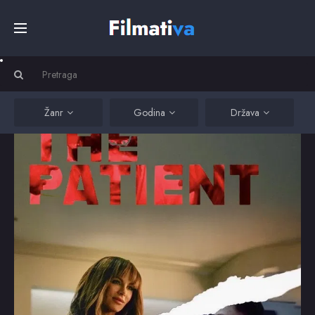
Početna
Filmovi
Žanr
Godina
Država
Serije
Kino
Top