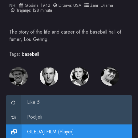
Godina:
1942
Država:
USA
Žanr:
Drama
NR
Trajanje: 128 minuta
The story of the life and career of the baseball hall of
famer, Lou Gehrig.
Tags:
baseball
Like 5
Podijeli
GLEDAJ FILM (Player)