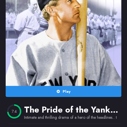
Random
Omiljeni
Play
The Pride of the Yankees
7.4
Intimate and thrilling drama of a hero of the headlines... the gi