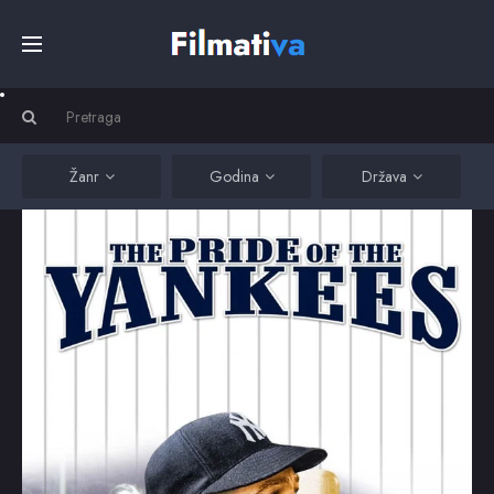
Početna
Filmovi
Žanr
Godina
Država
Serije
Kino
Top