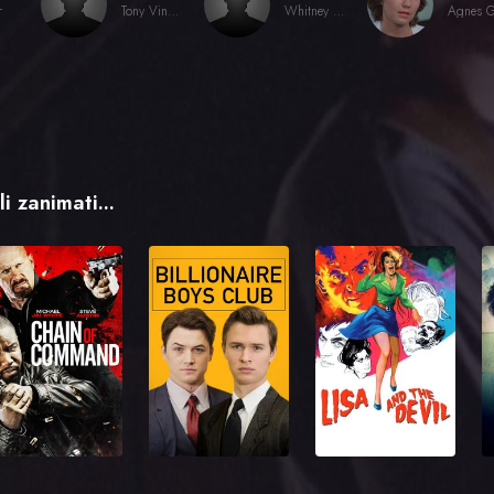
r
Tony Vincente
Whitney O'Shay
i zanimati...