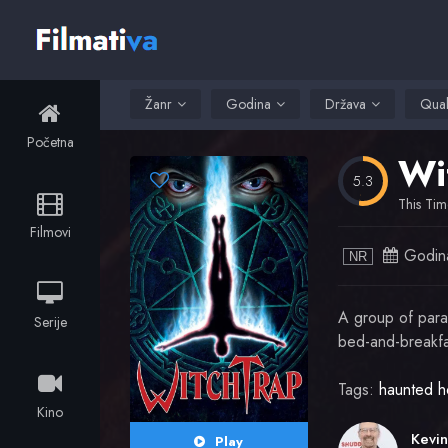
Žanr
Godina
Država
Qual
Početna
Wi
5.3
This Tim
Filmovi
Godin
NR
A group of parap
Serije
bed-and-breakfa
Tags:
haunted h
Kino
Play