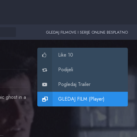
GLEDAJ FILMOVE I SERIJE ONLINE BESPLATNO
Like 10
Podijeli
Pogledaj Trailer
ic ghost in a
GLEDAJ FILM (Player)
Judy Tatum